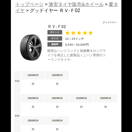
トップページ
>
激安タイヤ販売&ホイール
>
夏タ
イヤ
> グッドイヤー ＲＶ-Ｆ02
グッドイヤー
ＲＶ-Ｆ02
ポイント
サイズ
14～19インチ
価格帯
8,030～34,650円
軽快なハンドリングと低燃費＆ロングラ
イフを両立した新製品ミニバン専用のツ
ーリングタイヤ。
245/40R19
225/45R19
R19
円
円
225/40R18
225/45R18
215/50R18
225/50R18
円
円
円
円
R18
235/50R18
215/55R18
円
円